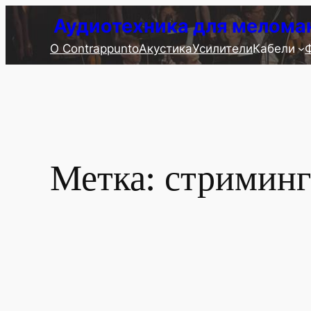
Перейти
Аудиотехника для мелома
к
О Contrappunto
Акустика
Усилители
Кабели
содержимому
Метка:
стриминг