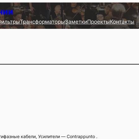
нии
Фильтры
Трансформаторы
Заметки
Проекты
Контакты
тифазные кабели, Усилители — Contrappunto .