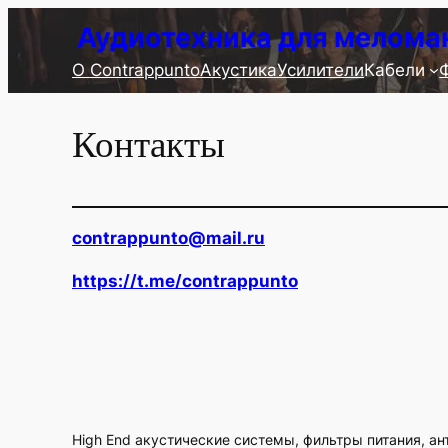
Перейти
Аудиотехника для мелома
к
О Contrappunto
Акустика
Усилители
Кабели
содержимому
Контакты
contrappunto@mail.ru
https://t.me/contrappunto
High End акустические системы, фильтры питания, ан