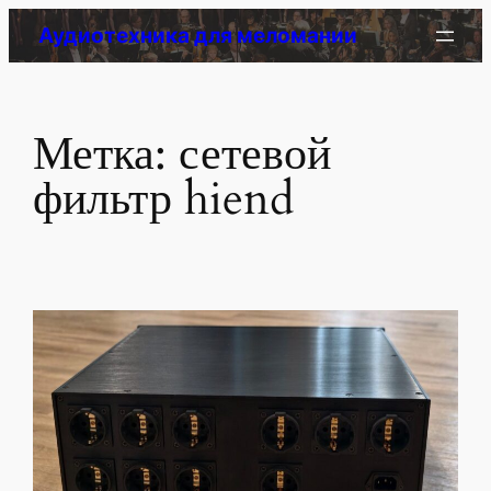
Перейти
Аудиотехника для меломании
к
содержимому
Метка:
сетевой
фильтр hiend