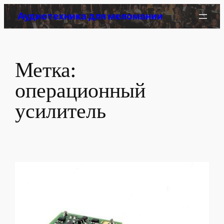
Перейти
Аудиотехника для меломании
к
содержимому
Метка:
операционный
усилитель