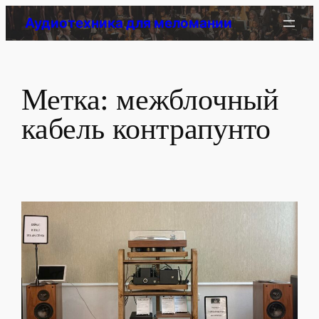
Перейти
Аудиотехника для меломании
к
содержимому
Метка:
межблочный
кабель контрапунто