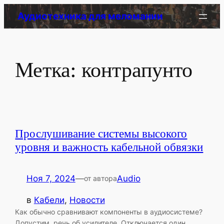
Перейти
Аудиотехника для меломании
к
содержимому
Метка:
контрапунто
Прослушивание системы высокого
уровня и важность кабельной обвязки
Ноя 7, 2024
—
Audio
от автора
в
Кабели
, 
Новости
Как обычно сравнивают компоненты в аудиосистеме?
Допустим, речь об усилителе. Отключается один