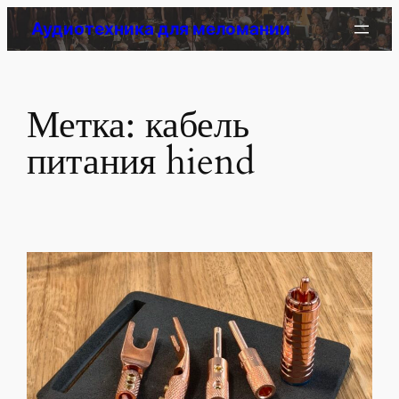
Перейти
Аудиотехника для меломании
к
содержимому
Метка:
кабель
питания hiend