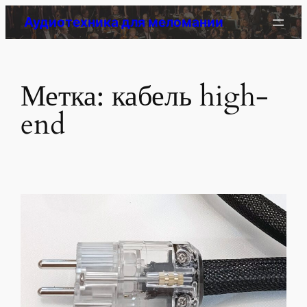
Перейти
Аудиотехника для меломании
к
содержимому
Метка:
кабель high-
end