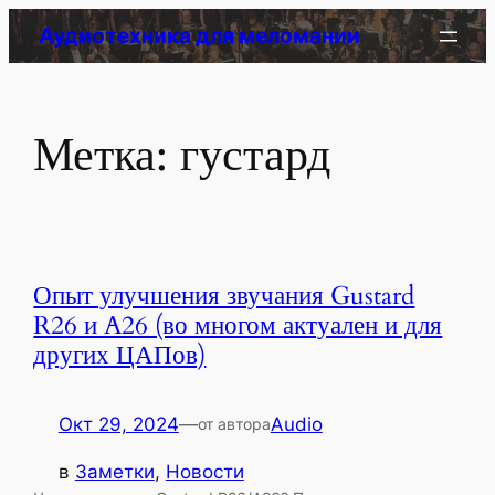
Перейти
Аудиотехника для меломании
к
содержимому
Метка:
густард
Опыт улучшения звучания Gustard
R26 и A26 (во многом актуален и для
других ЦАПов)
Окт 29, 2024
—
Audio
от автора
в
Заметки
, 
Новости