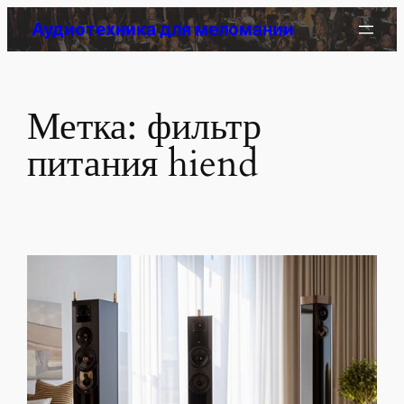
Перейти
Аудиотехника для меломании
к
содержимому
Метка:
фильтр
питания hiend