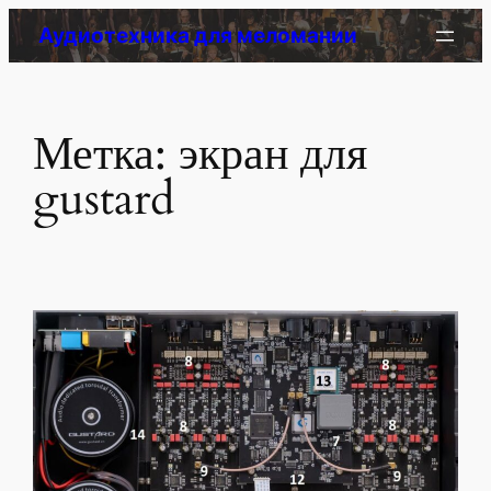
Перейти
Аудиотехника для меломании
к
содержимому
Метка:
экран для
gustard