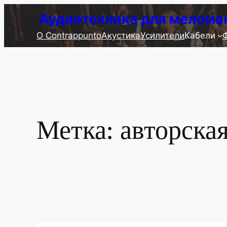
Перейти
Аудиотехника для мелома
к
О Contrappunto
Акустика
Усилители
Кабели
содержимому
Метка:
авторска