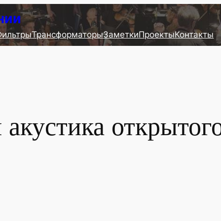
нии
Фильтры
Трансформаторы
Заметки
Проекты
Контакты
я акустика открытог