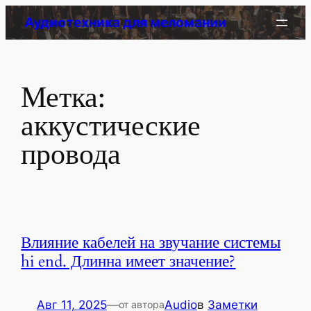
Перейти
Аудиотехника для меломании
к
содержимому
Метка:
аккустические
провода
Влияние кабелей на звучание системы
hi end. Длинна имеет значение?
Авг 11, 2025
—
Audio
в
Заметки
от автора